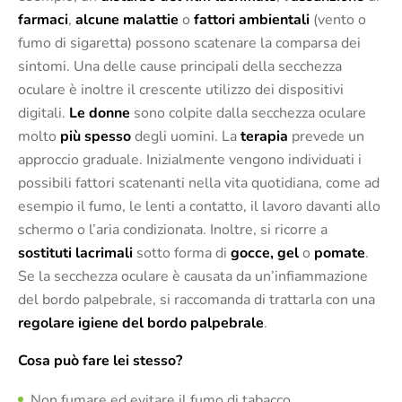
farmaci
,
alcune malattie
o
fattori ambientali
(vento o
fumo di sigaretta) possono scatenare la comparsa dei
sintomi. Una delle cause principali della secchezza
oculare è inoltre il crescente utilizzo dei dispositivi
digitali.
Le donne
sono colpite dalla secchezza oculare
molto
più spesso
degli uomini. La
terapia
prevede un
approccio graduale. Inizialmente vengono individuati i
possibili fattori scatenanti nella vita quotidiana, come ad
esempio il fumo, le lenti a contatto, il lavoro davanti allo
schermo o l’aria condizionata. Inoltre, si ricorre a
sostituti lacrimali
sotto forma di
gocce, gel
o
pomate
.
Se la secchezza oculare è causata da un’infiammazione
del bordo palpebrale, si raccomanda di trattarla con una
regolare igiene del bordo palpebrale
.
Cosa può fare lei stesso?
Non fumare ed evitare il fumo di tabacco