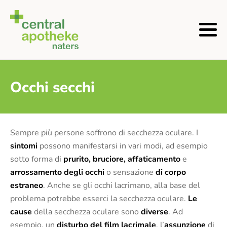
Occhi secchi
Sempre più persone soffrono di secchezza oculare. I
sintomi
possono manifestarsi in vari modi, ad esempio
sotto forma di
prurito, bruciore, affaticamento
e
arrossamento degli occhi
o sensazione
di corpo
estraneo
. Anche se gli occhi lacrimano, alla base del
problema potrebbe esserci la secchezza oculare.
Le
cause
della secchezza oculare sono
diverse
. Ad
esempio, un
disturbo del film lacrimale
, l’
assunzione
di