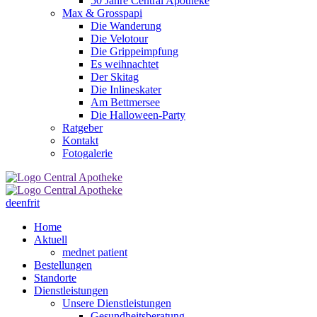
50 Jahre Central Apotheke
Max & Grosspapi
Die Wanderung
Die Velotour
Die Grippeimpfung
Es weihnachtet
Der Skitag
Die Inlineskater
Am Bettmersee
Die Halloween-Party
Ratgeber
Kontakt
Fotogalerie
de
en
fr
it
Home
Aktuell
mednet patient
Bestellungen
Standorte
Dienstleistungen
Unsere Dienstleistungen
Gesundheitsberatung