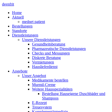
de
en
fr
it
Home
Aktuell
mednet patient
Bestellungen
Standorte
Dienstleistungen
Unsere Dienstleistungen
Gesundheitsberatung
Pharmazeutische Dienstleistungen
Checks und Messungen
Diskrete Beratung
Vermietungen
Hauslieferdienst
Angebote
Unser Angebot
Medikamente bestellen
Murmil-Creme
Weitere Hausspezialitäten
Bestellung Hauseigene Duschbäder und
Shampoos
E-Rezept
Treuesystem
Komplementärmedizin