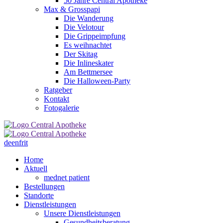
50 Jahre Central Apotheke
Max & Grosspapi
Die Wanderung
Die Velotour
Die Grippeimpfung
Es weihnachtet
Der Skitag
Die Inlineskater
Am Bettmersee
Die Halloween-Party
Ratgeber
Kontakt
Fotogalerie
de
en
fr
it
Home
Aktuell
mednet patient
Bestellungen
Standorte
Dienstleistungen
Unsere Dienstleistungen
Gesundheitsberatung