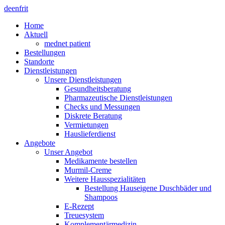
de
en
fr
it
Home
Aktuell
mednet patient
Bestellungen
Standorte
Dienstleistungen
Unsere Dienstleistungen
Gesundheitsberatung
Pharmazeutische Dienstleistungen
Checks und Messungen
Diskrete Beratung
Vermietungen
Hauslieferdienst
Angebote
Unser Angebot
Medikamente bestellen
Murmil-Creme
Weitere Hausspezialitäten
Bestellung Hauseigene Duschbäder und
Shampoos
E-Rezept
Treuesystem
Komplementärmedizin