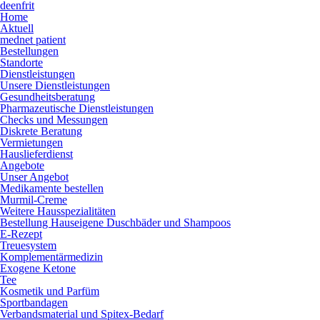
de
en
fr
it
Home
Aktuell
mednet patient
Bestellungen
Standorte
Dienstleistungen
Unsere Dienstleistungen
Gesundheitsberatung
Pharmazeutische Dienstleistungen
Checks und Messungen
Diskrete Beratung
Vermietungen
Hauslieferdienst
Angebote
Unser Angebot
Medikamente bestellen
Murmil-Creme
Weitere Hausspezialitäten
Bestellung Hauseigene Duschbäder und Shampoos
E-Rezept
Treuesystem
Komplementärmedizin
Exogene Ketone
Tee
Kosmetik und Parfüm
Sportbandagen
Verbandsmaterial und Spitex-Bedarf