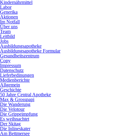
Kindernährmittel
Labor
Generika
Aktionen
Im Notfall
Über uns
Team
Leitbild
Jobs
Ausbildungsapotheke
Ausbildungsapotheke Formular
Gesundheitszentrum
Copy
Impressum
Datenschutz
Lieferbedinungen
Medienberichte
Allgemein
Geschichte
50 Jahre Central Apotheke
Max & Grosspapi
Die Wanderung
Die Velotour
Die Grippeimpfung
Es weihnachtet
Der Skitag
Die Inlineskater
Am Bettmersee