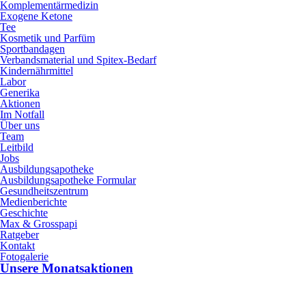
Komplementärmedizin
Exogene Ketone
Tee
Kosmetik und Parfüm
Sportbandagen
Verbandsmaterial und Spitex-Bedarf
Kindernährmittel
Labor
Generika
Aktionen
Im Notfall
Über uns
Team
Leitbild
Jobs
Ausbildungsapotheke
Ausbildungsapotheke Formular
Gesundheitszentrum
Medienberichte
Geschichte
Max & Grosspapi
Ratgeber
Kontakt
Fotogalerie
Unsere Monatsaktionen