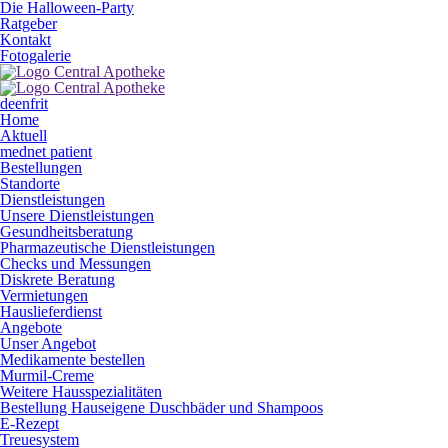
Die Halloween-Party
Ratgeber
Kontakt
Fotogalerie
de
en
fr
it
Home
Aktuell
mednet patient
Bestellungen
Standorte
Dienstleistungen
Unsere Dienstleistungen
Gesundheitsberatung
Pharmazeutische Dienstleistungen
Checks und Messungen
Diskrete Beratung
Vermietungen
Hauslieferdienst
Angebote
Unser Angebot
Medikamente bestellen
Murmil-Creme
Weitere Hausspezialitäten
Bestellung Hauseigene Duschbäder und Shampoos
E-Rezept
Treuesystem