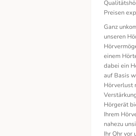
Qualitätshö
Preisen exp
Ganz unkom
unseren Hör
Hörvermögen
einem Hörte
dabei ein H
auf Basis w
Hörverlust 
Verstärkung
Hörgerät bi
Ihrem Hörver
nahezu unsi
Ihr Ohr vor