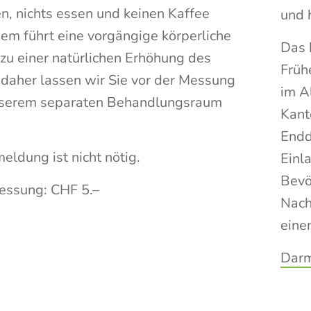
en, nichts essen und keinen Kaffee
und 
dem führt eine vorgängige körperliche
Das 
zu einer natürlichen Erhöhung des
Früh
 daher lassen wir Sie vor der Messung
im A
unserem separaten Behandlungsraum
Kant
Endd
eldung ist nicht nötig.
Einl
Bevö
essung: CHF 5.–
Nach
eine
Darm