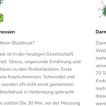
messen
Dar
Ihren Blutdruck?
Darm
Walli
ck ist in der heutigen Gesellschaft
mehr
itet. Stress, ungesunde Ernährung und
veru
ören zu den Risikofaktoren. Erste
70 T
ie Kopfschmerzen, Schwindel und
Kreb
 werden oft nicht ernst genommen
noch
thochdruck in Verbindung gebracht.
dies
e sollten Sie 30 Min. vor der Messung
weni