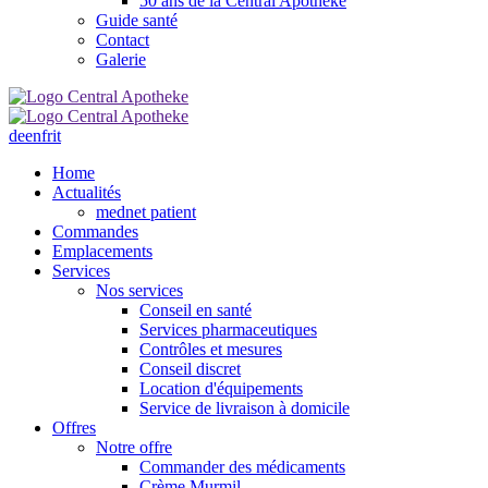
50 ans de la Central Apotheke
Guide santé
Contact
Galerie
de
en
fr
it
Home
Actualités
mednet patient
Commandes
Emplacements
Services
Nos services
Conseil en santé
Services pharmaceutiques
Contrôles et mesures
Conseil discret
Location d'équipements
Service de livraison à domicile
Offres
Notre offre
Commander des médicaments
Crème Murmil