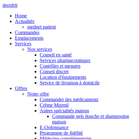
de
en
fr
it
Home
Actualités
mednet patient
Commandes
Emplacements
Services
Nos services
Conseil en santé
Services pharmaceutiques
Contrôles et mesures
Conseil discret
Location d'équipements
Service de livraison à domicile
Offres
Notre offre
Commander des médicaments
Crème Murmil
Autres spécialités maison
Commande gels douche et shampooing
maison
E-Ordonnance
Programme de fidélité
Médecine complémentaire