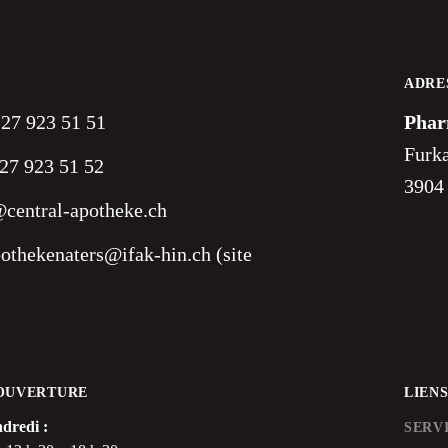
ADRE
 27 923 51 51
Phar
Furka
27 923 51 52
3904
central-apotheke.ch
pothekenaters@ifak-hin.ch (site
'OUVERTURE
LIEN
dredi :
SERV