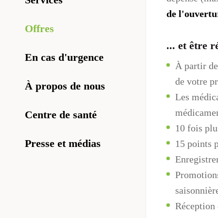
de l'ouvertu
Offres
... et être
En cas d'urgence
À partir d
de votre p
À propos de nous
Les médica
médicament
Centre de santé
10 fois plu
Presse et médias
15 points 
Enregistre
Promotions
saisonnièr
Réception 