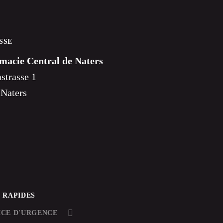
SSE
macie Central de Naters
strasse 1
 Naters
S RAPIDES
ICE D'URGENCE