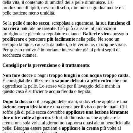
della vita, il contenuto di umidità della pelle diminuisce. La
produzione di lipidi, ovvero di sebo, diminuisce gradualmente e la
pelle trattiene meno umidità.
Se la
pelle
è
molto secca
, screpolata e squamosa,
la
sua
funzione di
barriera
naturale ne
risente
. Ciò può causare infiammazioni
pruriginose e piccole screpolature cutanee.
Batteri e virus
possono
proliferare
e penetrare
più facilmente
nella pelle. Ne sono un
esempio la tigna, causata da batteri, o le verruche, di origine virale.
Per questo motivo è importante intervenire già ai primi segni di
secchezza cutanea.
Consigli per la prevenzione o il trattamento:
Non fare docce
o bagni
troppo lunghi o con acqua troppo calda
.
È consigliabile utilizzare un
sapone delicato a pH neutro
che non
aggredisca la pelle. Lo stesso vale per il lavaggio delle mani: in
questo caso è sufficiente acqua fredda o tiepida.
Dopo la doccia
o il lavaggio delle mani, si dovrebbe applicare una
lozione corpo idratante
e una crema per il viso o per le mani. Chi
soffre già di pelle secca dovrebbe
applicare una lozione idratante
due o tre volte al giorno
. Gli studi dimostrano che applicare la
crema una sola volta al giorno non apporta quasi alcun beneficio alla
pelle. Bisogna essere pazienti e
applicare la crema
più volte al