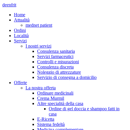
de
en
fr
it
Home
Attualità
mednet patient
Ordini
Località
Servizi
I nostri servizi
Consulenza sanitaria
Servizi farmaceutici
Controlli e misurazioni
Consulenza discreta
Noleggio di attrezzature
Servizio di consegna a domicilio
Offerte
La nostra offerta
Ordinare medicinali
Crema Murmil
Altre specialità della casa
Ordine di gel doccia e shampoo fatti in
casa
E-Ricetta
Sistema fedeltà
Medicina complementare