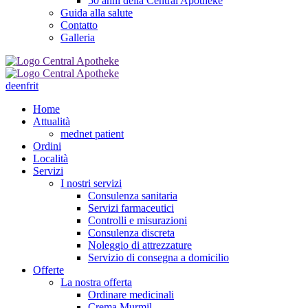
50 anni della Central Apotheke
Guida alla salute
Contatto
Galleria
de
en
fr
it
Home
Attualità
mednet patient
Ordini
Località
Servizi
I nostri servizi
Consulenza sanitaria
Servizi farmaceutici
Controlli e misurazioni
Consulenza discreta
Noleggio di attrezzature
Servizio di consegna a domicilio
Offerte
La nostra offerta
Ordinare medicinali
Crema Murmil