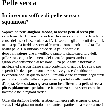
Pelle secca
In inverno soffre di pelle secca e
squamosa?
Soprattutto nella
stagione
fredda
,
la
nostra
pelle si secca più
rapidamente
. Tuttavia
,
l’
aria
fredda e secca
è solo una delle tante
cause della secchezza cutanea. L’aria secca degli ambienti riscaldati,
unita a quella fredda e secca all’esterno, sottrae molta umidità alla
nostra pelle. Un sintomo tipico della pelle secca è la
desquamazione
, che si verifica quando lo strato superiore della
pelle si stacca più lentamente del normale, provocando una
sgradevole sensazione di tensione. Una pelle sana e normale è
morbida ed elastica grazie al suo contenuto di acqua. Lo strato più
superficiale della pelle contiene sostanze grasse che riducono
l’evaporazione. In questo modo l’umidità viene trattenuta negli strati
più profondi della pelle e la pelle viene protetta dalla perdita
d’acqua. Se
le sostanze grasse sono
insufficienti,
la
pelle si secca
più
rapidamente
, specialmente in presenza di aria secca come in
inverno o nelle regioni fredde.
Oltre alla stagione fredda, esistono numerose
altre cause
di pelle
secca. L’
età
gioca un ruolo importante: a partire dalla seconda metà