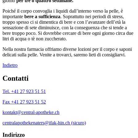
giorno
per tre o quattro settimane.
Poiché il corpo convoglia i liquidi dall’interno verso la pelle, è
importante
bere a sufficienza
. Soprattutto nei periodi di stress,
troppo spesso ci si dimentica di bere e con l’avanzare dell’età la
sensazione di sete diminuisce, con la conseguenza che si tende a
bere troppo poco. Si dovrebbe cercare di bere ogni giorno circa due
litri di acqua o tè non zuccherato.
Nella nostra farmacia offriamo diverse lozioni per il corpo e saponi
delicati sulla pelle. Venite a trovarci, saremo lieti di consigliarvi.
Indietro
Contatti
Tel. +41 27 923 51 51
Fax +41 27 923 51 52
kontakt@central-apotheke.ch
centralapothekenaters@ifak-hin.ch (sicuro)
Indirizzo