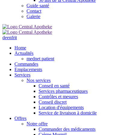
50 ans de la Central Apotheke
Guide santé
Contact
Galerie
de
en
fr
it
Home
Actualités
mednet patient
Commandes
Emplacements
Services
Nos services
Conseil en santé
Services pharmaceutiques
Contrôles et mesures
Conseil discret
Location d'équipements
Service de livraison à domicile
Offres
Notre offre
Commander des médicaments
Crème Murmil