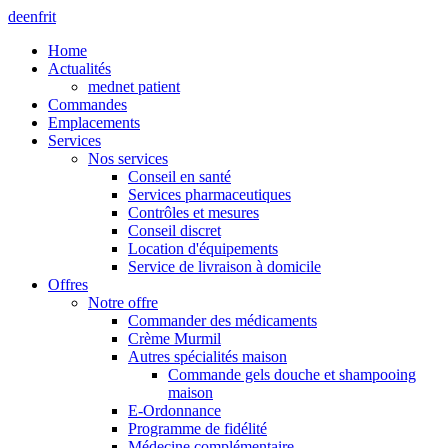
de
en
fr
it
Home
Actualités
mednet patient
Commandes
Emplacements
Services
Nos services
Conseil en santé
Services pharmaceutiques
Contrôles et mesures
Conseil discret
Location d'équipements
Service de livraison à domicile
Offres
Notre offre
Commander des médicaments
Crème Murmil
Autres spécialités maison
Commande gels douche et shampooing
maison
E-Ordonnance
Programme de fidélité
Médecine complémentaire