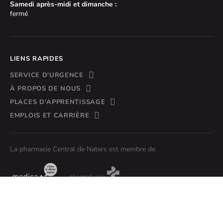
Samedi après-midi et dimanche :
fermé
LIENS RAPIDES
SERVICE D'URGENCE
À PROPOS DE NOUS
PLACES D'APPRENTISSAGE
EMPLOIS ET CARRIÈRE
La pharmacie Central de Naters est membre de
Mentions
Protection des
conditions de
légales
données
livraison