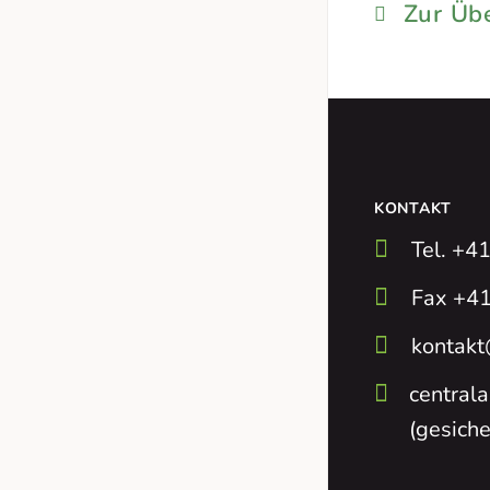
Zur Übe
KONTAKT
Tel. +4
Fax +41
kontakt
central
(gesiche