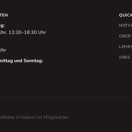
TEN
QUIC
g:
NOTF
Uhr, 13:30–18:30 Uhr
ÜBER
LEHR
Uhr
JOBS
ittag und Sonntag:
otheke in Naters ist Mitglied bei