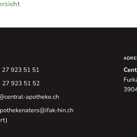
rsicht
ADRE
1 27 923 51 51
Cent
Furk
 27 923 51 52
3904
@central-apotheke.ch
apothekenaters@ifak-hin.ch
rt)