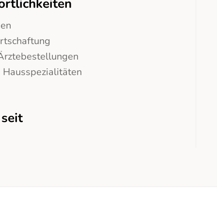
rtlichkeiten
gen
tschaftung
Ärztebestellungen
 Hausspezialitäten
seit