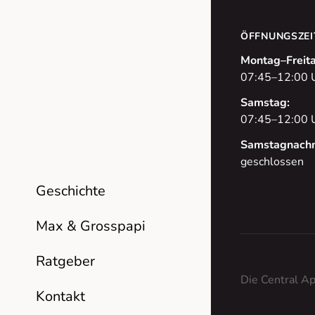
ÖFFNUNGSZEI
Montag–Freita
07:45–12:00 
Samstag:
07:45–12:00 
Samstagnachm
geschlossen
Geschichte
Max & Grosspapi
Ratgeber
Die Central Ap
Kontakt