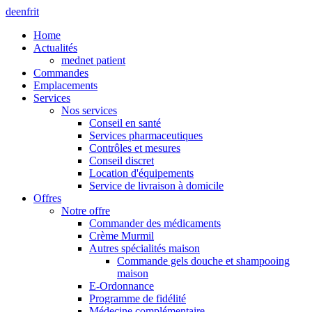
de
en
fr
it
Home
Actualités
mednet patient
Commandes
Emplacements
Services
Nos services
Conseil en santé
Services pharmaceutiques
Contrôles et mesures
Conseil discret
Location d'équipements
Service de livraison à domicile
Offres
Notre offre
Commander des médicaments
Crème Murmil
Autres spécialités maison
Commande gels douche et shampooing
maison
E-Ordonnance
Programme de fidélité
Médecine complémentaire