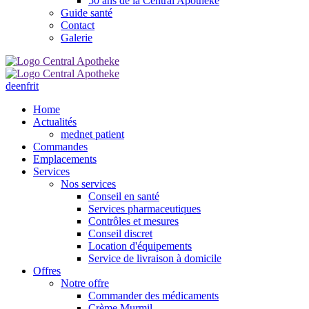
50 ans de la Central Apotheke
Guide santé
Contact
Galerie
de
en
fr
it
Home
Actualités
mednet patient
Commandes
Emplacements
Services
Nos services
Conseil en santé
Services pharmaceutiques
Contrôles et mesures
Conseil discret
Location d'équipements
Service de livraison à domicile
Offres
Notre offre
Commander des médicaments
Crème Murmil