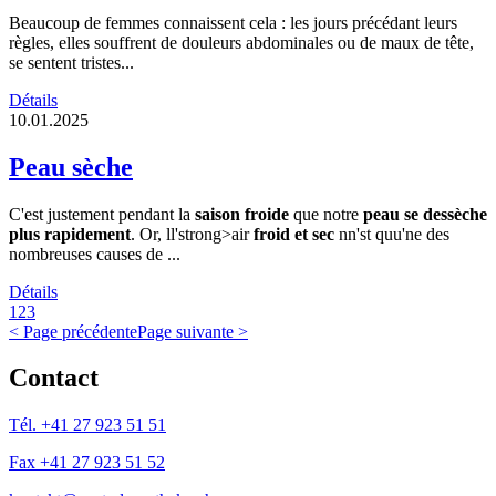
Beaucoup de femmes connaissent cela : les jours précédant leurs
règles, elles souffrent de douleurs abdominales ou de maux de tête,
se sentent tristes...
Détails
10.01.2025
Peau sèche
C'est justement pendant la
saison froide
que notre
peau se dessèche
plus rapidement
. Or, ll'strong>air
froid et sec
nn'st quu'ne des
nombreuses causes de ...
Détails
1
2
3
< Page précédente
Page suivante >
Contact
Tél. +41 27 923 51 51
Fax +41 27 923 51 52