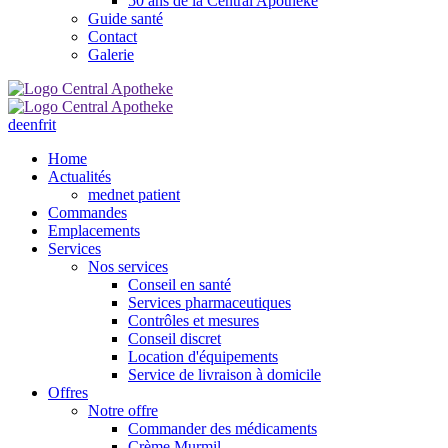
50 ans de la Central Apotheke
Guide santé
Contact
Galerie
de
en
fr
it
Home
Actualités
mednet patient
Commandes
Emplacements
Services
Nos services
Conseil en santé
Services pharmaceutiques
Contrôles et mesures
Conseil discret
Location d'équipements
Service de livraison à domicile
Offres
Notre offre
Commander des médicaments
Crème Murmil