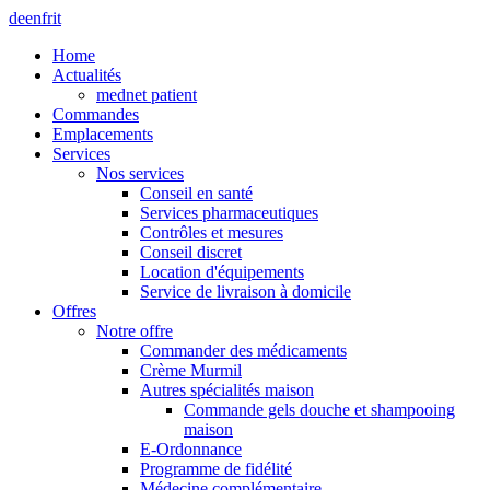
de
en
fr
it
Home
Actualités
mednet patient
Commandes
Emplacements
Services
Nos services
Conseil en santé
Services pharmaceutiques
Contrôles et mesures
Conseil discret
Location d'équipements
Service de livraison à domicile
Offres
Notre offre
Commander des médicaments
Crème Murmil
Autres spécialités maison
Commande gels douche et shampooing
maison
E-Ordonnance
Programme de fidélité
Médecine complémentaire